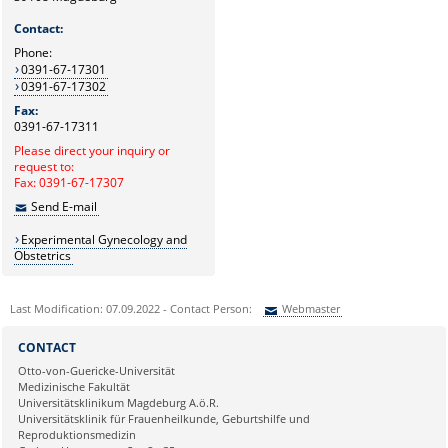
Contact:
Phone:
0391-67-17301
0391-67-17302
Fax:
0391-67-17311
Please direct your inquiry or
request to:
Fax: 0391-67-17307
Send E-mail
Experimental Gynecology and
Obstetrics
Last Modification: 07.09.2022 - Contact Person:
Webmaster
Sie können eine Nachricht versenden an:
Webmaster
CONTACT
Ihre E-Mailadresse:
Otto-von-Guericke-Universität
Medizinische Fakultät
Universitätsklinikum Magdeburg A.ö.R.
Ihr Anliegen:
Universitätsklinik für Frauenheilkunde, Geburtshilfe und
Reproduktionsmedizin