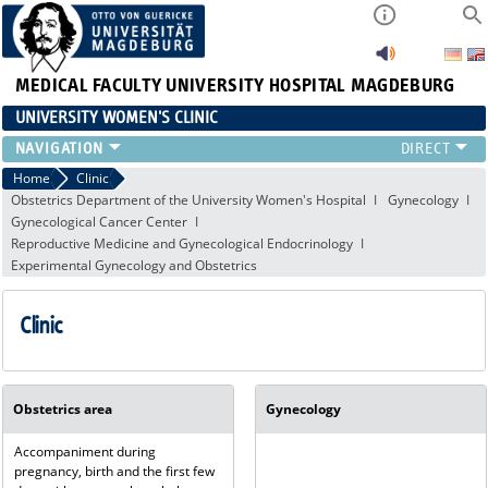
MEDICAL FACULTY
UNIVERSITY HOSPITAL MAGDEBURG
UNIVERSITY WOMEN'S CLINIC
CLINIC
Home
Clinic
Obstetrics Department of the University Women's Hospital
Gynecology
CONSULTATION HOURS
Gynecological Cancer Center
TEAM
Reproductive Medicine and Gynecological Endocrinology
TEACHING
Experimental Gynecology and Obstetrics
RESEARCH FOCUS
CONTINUING EDUCATION
Clinic
NEWS
Obstetrics area
Gynecology
Accompaniment during
pregnancy, birth and the first few