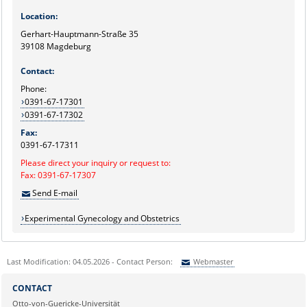
Location:
Gerhart-Hauptmann-Straße 35
39108 Magdeburg
Contact:
Phone:
0391-67-17301
0391-67-17302
Fax:
0391-67-17311
Please direct your inquiry or request to:
Fax: 0391-67-17307
Send E-mail
Experimental Gynecology and Obstetrics
Last Modification: 04.05.2026 - Contact Person:
Webmaster
Sie können eine Nachricht versenden an:
Webmaster
CONTACT
Ihre E-Mailadresse:
Otto-von-Guericke-Universität