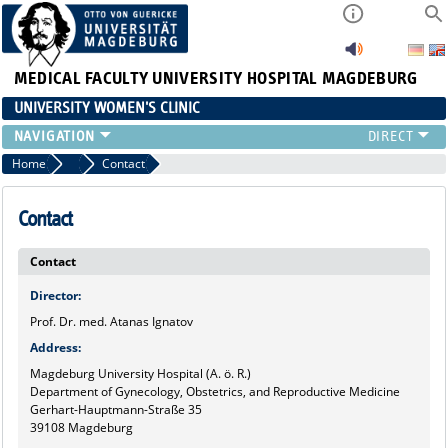
MEDICAL FACULTY
UNIVERSITY HOSPITAL MAGDEBURG
UNIVERSITY WOMEN'S CLINIC
CLINIC
Home
Marginalboxen
Contact
CONSULTATION HOURS
TEAM
Contact
TEACHING
Contact
RESEARCH FOCUS
CONTINUING EDUCATION
Director:
NEWS
Prof. Dr. med. Atanas Ignatov
Address:
Magdeburg University Hospital (A. ö. R.)
Department of Gynecology, Obstetrics, and Reproductive Medicine
Gerhart-Hauptmann-Straße 35
39108 Magdeburg