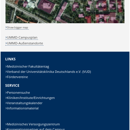
Sicherheitsabfrage:
Show bigger map
Lösung:
UMMD-Campusplan
UMMD-Außenstandorte
LINKS
Medizinischer Fakultätentag
Verband der Universitätsklinika Deutschlands e.V. (VUD)
Fördervereine
SERVICE
Personensuche
Kliniken/Institute/Einrichtungen
Veranstaltungskalender
Informationsmaterial
Medizinisches Versorgungszentrum
Kooperationspartner auf dem Campus