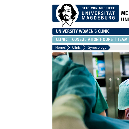
ME
UN
UNIVERSITY WOMEN'S CLINIC
CLINIC
CONSULTATION HOURS
TEAM
Home
Clinic
Gynecology