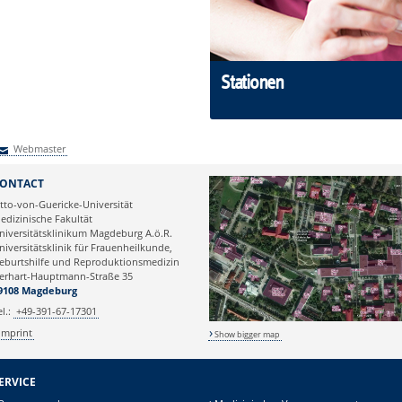
Stationen
Webmaster
Webmaster
ONTACT
tto-von-Guericke-Universität
edizinische Fakultät
niversitätsklinikum Magdeburg A.ö.R.
niversitätsklinik für Frauenheilkunde,
eburtshilfe und Reproduktionsmedizin
erhart-Hauptmann-Straße 35
9108 Magdeburg
el.:
+49-391-67-17301
Imprint
Show bigger map
ERVICE