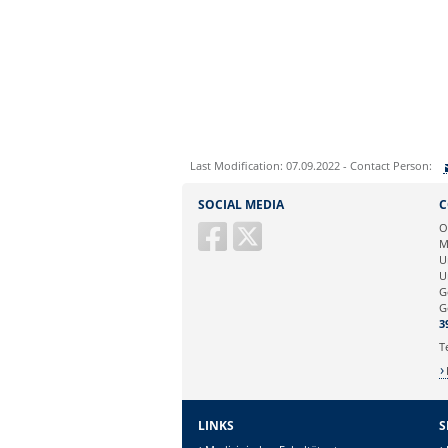
Last Modification: 07.09.2022 - Contact Person:
Sie können eine Nachricht versenden an:
SOCIAL MEDIA
C
Ihre E-Mailadresse:
O
M
U
Ihr Anliegen:
U
G
G
3
T
LINKS
S