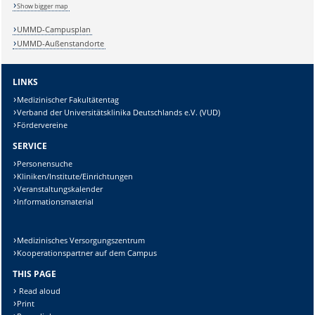
Show bigger map
UMMD-Campusplan
UMMD-Außenstandorte
Sicherheitsabfrage:
LINKS
Medizinischer Fakultätentag
Verband der Universitätsklinika Deutschlands e.V. (VUD)
Fördervereine
Lösung:
SERVICE
Personensuche
Kliniken/Institute/Einrichtungen
Veranstaltungskalender
Informationsmaterial
Medizinisches Versorgungszentrum
Kooperationspartner auf dem Campus
THIS PAGE
Read aloud
Print