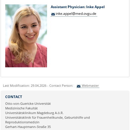
Assistant Physician: Inke Appel
inke.appel@med.ovgu.de
Last Modification: 29.04.2026 - Contact Person:
Webmaster
Sie können eine Nachricht versenden an:
Webmaster
CONTACT
Ihre E-Mailadresse:
Otto-von-Guericke-Universität
Medizinische Fakultät
Universitätsklinikum Magdeburg A.ö.R.
Ihr Anliegen:
Universitätsklinik für Frauenheilkunde, Geburtshilfe und
Reproduktionsmedizin
Gerhart-Hauptmann-Straße 35