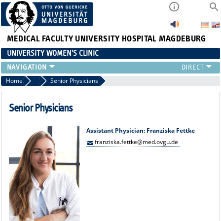
MEDICAL FACULTY
UNIVERSITY HOSPITAL MAGDEBURG
UNIVERSITY WOMEN'S CLINIC
CLINIC
Home
Team
Senior Physicians
CONSULTATION HOURS
TEAM
Senior Physicians
TEACHING
RESEARCH FOCUS
Assistant Physician: Franziska Fettke
franziska.fettke@med.ovgu.de
CONTINUING EDUCATION
NEWS