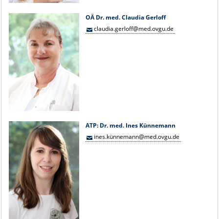
OÄ Dr. med. Claudia Gerloff
claudia.gerloff@med.ovgu.de
ATP: Dr. med. Ines Künnemann
ines.künnemann@med.ovgu.de