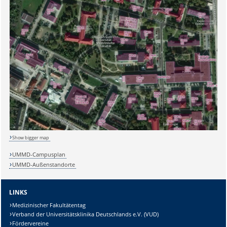
Show bigger map
UMMD-Campusplan
Sicherheitsabfrage:
UMMD-Außenstandorte
LINKS
Medizinischer Fakultätentag
Lösung:
Verband der Universitätsklinika Deutschlands e.V. (VUD)
Fördervereine