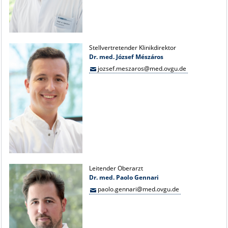
Stellvertretender Klinikdirektor
Dr. med. József Mészáros
jozsef.meszaros@med.ovgu.de
Leitender Oberarzt
Dr. med. Paolo Gennari
paolo.gennari@med.ovgu.de