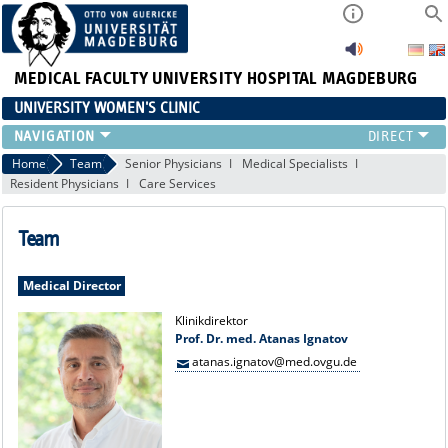
MEDICAL FACULTY
UNIVERSITY HOSPITAL MAGDEBURG
UNIVERSITY WOMEN'S CLINIC
CLINIC
Home
Team
Senior Physicians
Medical Specialists
Resident Physicians
Care Services
CONSULTATION HOURS
TEAM
Team
TEACHING
RESEARCH FOCUS
Medical Director
CONTINUING EDUCATION
NEWS
Klinikdirektor
Prof. Dr. med. Atanas Ignatov
atanas.ignatov@med.ovgu.de