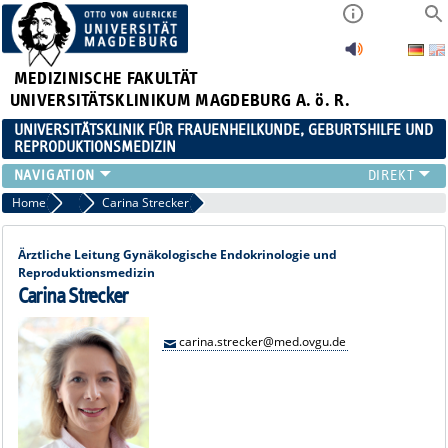
MEDIZINISCHE FAKULTÄT
UNIVERSITÄTSKLINIKUM MAGDEBURG A. ö. R.
UNIVERSITÄTSKLINIK FÜR FRAUENHEILKUNDE, GEBURTSHILFE UND
REPRODUKTIONSMEDIZIN
KLINIK
Home
Ärztliche Leitung
Carina Strecker
SPRECHSTUNDEN
TEAM
Ärztliche Leitung Gynäkologische Endokrinologie und
Reproduktionsmedizin
LEHRE
Carina Strecker
FORSCHUNGSSCHWERPUNKTE
FORTBILDUNGEN
carina.strecker@med.ovgu.de
NEWS