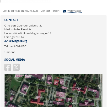
Last Modification: 06.10.2023 - Contact Person:
Webmaster
Sie können eine Nachricht versenden an:
Webmaster
CONTACT
Ihre E-Mailadresse:
Otto-von-Guericke-Universität
Medizinische Fakultät
Universitätsklinikum Magdeburg A.ö.R.
Ihr Anliegen:
Leipziger Str. 44
39120 Magdeburg
Tel.:
+49-391-67-01
Imprint
SOCIAL MEDIA