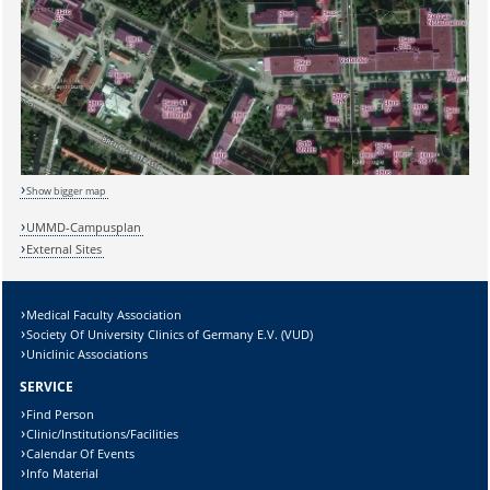
Show bigger map
UMMD-Campusplan
Sicherheitsabfrage:
External Sites
Medical Faculty Association
Society Of University Clinics of Germany E.V. (VUD)
Uniclinic Associations
Lösung:
SERVICE
Find Person
Clinic/Institutions/Facilities
Calendar Of Events
Info Material