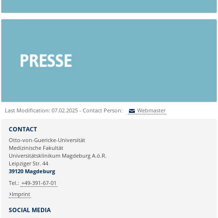
Last Modification: 07.02.2025 - Contact Person:
Webmaster
Sie können eine Nachricht versenden an:
Webmaster
CONTACT
Ihre E-Mailadresse:
Otto-von-Guericke-Universität
Medizinische Fakultät
Universitätsklinikum Magdeburg A.ö.R.
Ihr Anliegen:
Leipziger Str. 44
39120 Magdeburg
Tel.:
+49-391-67-01
Imprint
SOCIAL MEDIA