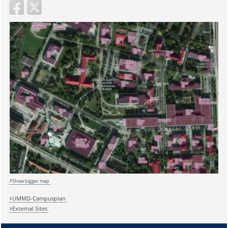
Sicherheitsabfrage:
Show bigger map
Lösung:
UMMD-Campusplan
External Sites