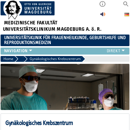
MEDIZINISCHE FAKULTÄT
UNIVERSITÄTSKLINIKUM MAGDEBURG A. ö. R.
UNIVERSITÄTSKLINIK FÜR FRAUENHEILKUNDE, GEBURTSHILFE UND
REPRODUKTIONSMEDIZIN
KLINIK
Home
Sprechstunden
Gynäkologisches Krebszentrum
SPRECHSTUNDEN
TEAM
LEHRE
FORSCHUNGSSCHWERPUNKTE
FORTBILDUNGEN
NEWS
Gynäkologisches Krebszentrum