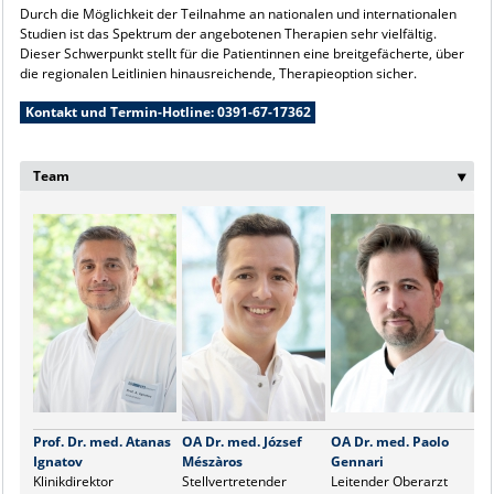
Durch die Möglichkeit der Teilnahme an nationalen und internationalen
Studien ist das Spektrum der angebotenen Therapien sehr vielfältig.
Dieser Schwerpunkt stellt für die Patientinnen eine breitgefächerte, über
die regionalen Leitlinien hinausreichende, Therapieoption sicher.
Kontakt und Termin-Hotline:
0391-67-17362
Team
‣
Prof. Dr. med. Atanas
OA Dr. med. József
OA Dr. med. Paolo
OÄ
Ignatov
Mészàros
Gennari
K
Klinikdirektor
Stellvertretender
Leitender Oberarzt