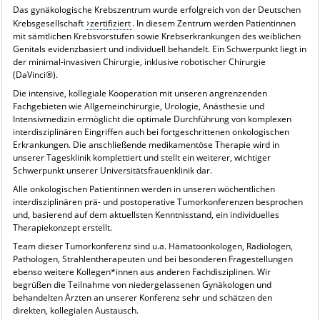
Das gynäkologische Krebszentrum wurde erfolgreich von der Deutschen
Krebsgesellschaft
zertifiziert
. In diesem Zentrum werden Patientinnen
mit sämtlichen Krebsvorstufen sowie Krebserkrankungen des weiblichen
Genitals evidenzbasiert und individuell behandelt. Ein Schwerpunkt liegt in
der minimal-invasiven Chirurgie, inklusive robotischer Chirurgie
(DaVinci®).
Die intensive, kollegiale Kooperation mit unseren angrenzenden
Fachgebieten wie Allgemeinchirurgie, Urologie, Anästhesie und
Intensivmedizin ermöglicht die optimale Durchführung von komplexen
interdisziplinären Eingriffen auch bei fortgeschrittenen onkologischen
Erkrankungen. Die anschließende medikamentöse Therapie wird in
unserer Tagesklinik komplettiert und stellt ein weiterer, wichtiger
Schwerpunkt unserer Universitätsfrauenklinik dar.
Alle onkologischen Patientinnen werden in unseren wöchentlichen
interdisziplinären prä- und postoperative Tumorkonferenzen besprochen
und, basierend auf dem aktuellsten Kenntnisstand, ein individuelles
Therapiekonzept erstellt.
Team dieser Tumorkonferenz sind u.a. Hämatoonkologen, Radiologen,
Pathologen, Strahlentherapeuten und bei besonderen Fragestellungen
ebenso weitere Kollegen*innen aus anderen Fachdisziplinen. Wir
begrüßen die Teilnahme von niedergelassenen Gynäkologen und
behandelten Ärzten an unserer Konferenz sehr und schätzen den
direkten, kollegialen Austausch.