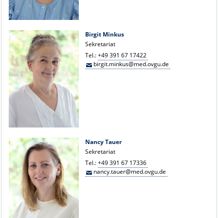
Birgit Minkus
Sekretariat
Tel.:
+49 391 67 17422
birgit.minkus@med.ovgu.de
Nancy Tauer
Sekretariat
Tel.:
+49 391 67 17336
nancy.tauer@med.ovgu.de