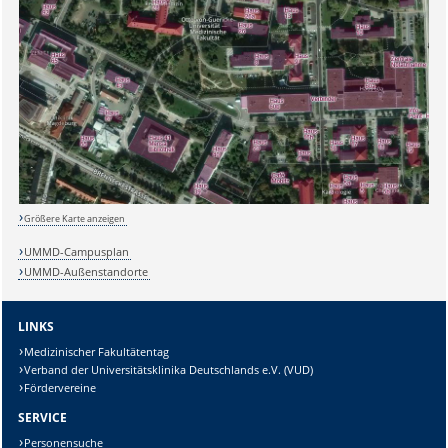
Größere Karte anzeigen
UMMD-Campusplan
UMMD-Außenstandorte
LINKS
Medizinischer Fakultätentag
Sicherheitsabfrage:
Verband der Universitätsklinika Deutschlands e.V. (VUD)
Fördervereine
SERVICE
Personensuche