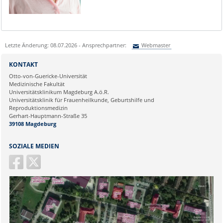
Letzte Änderung: 08.07.2026 - Ansprechpartner:
Webmaster
Sie können eine Nachricht versenden an:
Webmaster
KONTAKT
Ihre E-Mailadresse:
Otto-von-Guericke-Universität
Medizinische Fakultät
Universitätsklinikum Magdeburg A.ö.R.
Ihr Anliegen:
Universitätsklinik für Frauenheilkunde, Geburtshilfe und
Reproduktionsmedizin
Gerhart-Hauptmann-Straße 35
39108 Magdeburg
SOZIALE MEDIEN