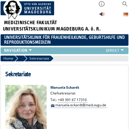
MEDIZINISCHE FAKULTÄT
UNIVERSITÄTSKLINIKUM MAGDEBURG A. ö. R.
UNIVERSITÄTSKLINIK FÜR FRAUENHEILKUNDE, GEBURTSHILFE UND
REPRODUKTIONSMEDIZIN
KLINIK
Home
Team
Sekretariate
SPRECHSTUNDEN
TEAM
Sekretariate
LEHRE
FORSCHUNGSSCHWERPUNKTE
Manuela Eckardt
Chefsekretariat
FORTBILDUNGEN
Tel.:
+49 391 67 17310
NEWS
manuela.eckardt@med.ovgu.de