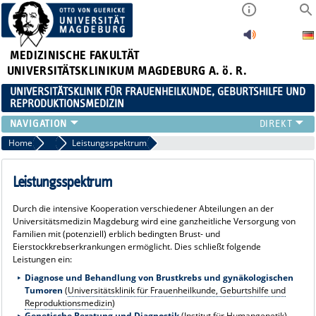
MEDIZINISCHE FAKULTÄT
UNIVERSITÄTSKLINIKUM MAGDEBURG A. ö. R.
UNIVERSITÄTSKLINIK FÜR FRAUENHEILKUNDE, GEBURTSHILFE UND
REPRODUKTIONSMEDIZIN
KLINIK
Home
FBREK-Zentrum
Leistungsspektrum
SPRECHSTUNDEN
TEAM
Leistungsspektrum
LEHRE
Durch die intensive Kooperation verschiedener Abteilungen an der
FORSCHUNGSSCHWERPUNKTE
Universitätsmedizin Magdeburg wird eine ganzheitliche Versorgung von
FORTBILDUNGEN
Familien mit (potenziell) erblich bedingten Brust- und
Eierstockkrebserkrankungen ermöglicht. Dies schließt folgende
NEWS
Leistungen ein:
Diagnose und Behandlung von Brustkrebs und gynäkologischen
Tumoren
(
Universitätsklinik für Frauenheilkunde, Geburtshilfe und
Reproduktionsmedizin
)
Genetische Beratung und Diagnostik
(
Institut für Humangenetik
)