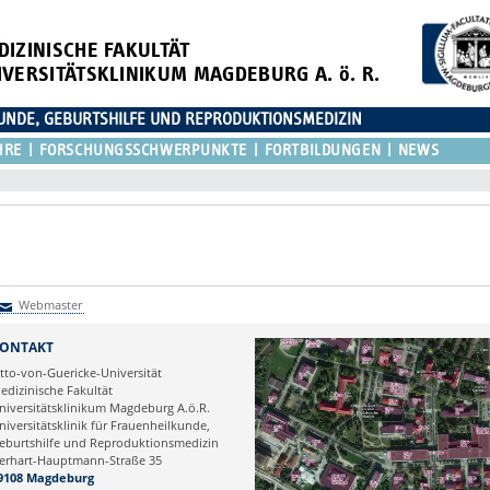
DIZINISCHE FAKULTÄT
IVERSITÄTSKLINIKUM MAGDEBURG A. ö. R.
KUNDE, GEBURTSHILFE UND REPRODUKTIONSMEDIZIN
HRE
FORSCHUNGSSCHWERPUNKTE
FORTBILDUNGEN
NEWS
Webmaster
Webmaster
ONTAKT
tto-von-Guericke-Universität
edizinische Fakultät
niversitätsklinikum Magdeburg A.ö.R.
niversitätsklinik für Frauenheilkunde,
eburtshilfe und Reproduktionsmedizin
erhart-Hauptmann-Straße 35
9108 Magdeburg