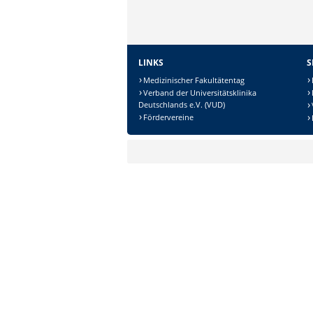
LINKS
S
Medizinischer Fakultätentag
Verband der Universitätsklinika
Deutschlands e.V. (VUD)
Sicherheitsabfrage:
Fördervereine
Lösung: