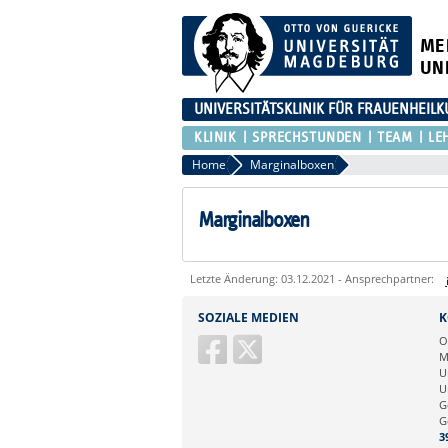
ME
UN
UNIVERSITÄTSKLINIK FÜR FRAUENHEIL
KLINIK
SPRECHSTUNDEN
TEAM
LE
Home
Marginalboxen
Marginalboxen
Letzte Änderung: 03.12.2021 - Ansprechpartner:
Sie können eine Nachricht versenden an:
SOZIALE MEDIEN
K
Ihre E-Mailadresse:
O
M
U
Ihr Anliegen:
U
G
G
3