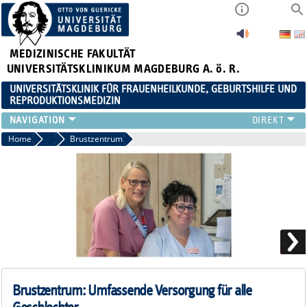
MEDIZINISCHE FAKULTÄT
UNIVERSITÄTSKLINIKUM MAGDEBURG A. ö. R.
UNIVERSITÄTSKLINIK FÜR FRAUENHEILKUNDE, GEBURTSHILFE UND
REPRODUKTIONSMEDIZIN
KLINIK
Home
Klinik
Brustzentrum
SPRECHSTUNDEN
TEAM
LEHRE
FORSCHUNGSSCHWERPUNKTE
FORTBILDUNGEN
NEWS
Brustzentrum: Umfassende Versorgung für alle