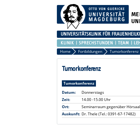
ME
UN
UNIVERSITÄTSKLINIK FÜR FRAUENHEIL
KLINIK
SPRECHSTUNDEN
TEAM
LE
Home
Fortbildungen
Tumorkonferenz
Tumorkonferenz
Tumorkonferenz
Datum:
Donnerstags
Zeit:
14.00 -15.00 Uhr
Ort:
Seminarraum gegenüber Hörsaal U
Auskunft:
Dr. Thele (Tel.: 0391-67-17482)