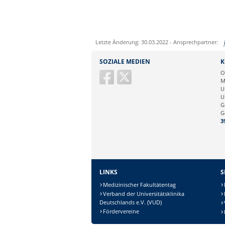
Letzte Änderung: 30.03.2022 - Ansprechpartner:
Sie können eine Nachricht versenden an:
SOZIALE MEDIEN
K
Ihre E-Mailadresse:
O
M
U
Ihr Anliegen:
U
G
G
3
LINKS
S
Medizinischer Fakultätentag
Verband der Universitätsklinika
Deutschlands e.V. (VUD)
Sicherheitsabfrage:
Fördervereine