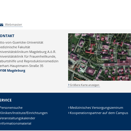
Webmaster
Webmaster
ONTAKT
tto-von-Guericke-Universität
edizinische Fakultät
niversitätsklinikum Magdeburg A.ö.R.
niversitätsklinik für Frauenheilkunde,
eburtshilfe und Reproduktionsmedizin
erhart-Hauptmann-Straße 35
9108 Magdeburg
Größere Karte anzeigen
ERVICE
Personensuche
Medizinisches Versorgungszentrum
Kliniken/Institute/Einrichtungen
Kooperationspartner auf dem Campus
Veranstaltungskalender
Informationsmaterial