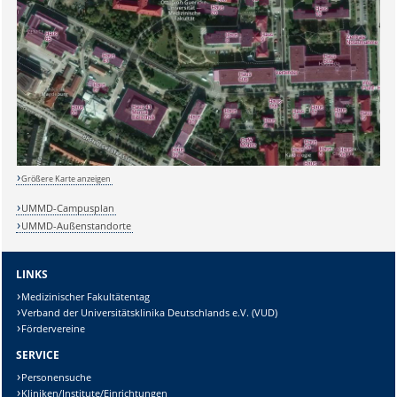
Sicherheitsabfrage:
Lösung:
Größere Karte anzeigen
UMMD-Campusplan
UMMD-Außenstandorte
LINKS
Medizinischer Fakultätentag
Verband der Universitätsklinika Deutschlands e.V. (VUD)
Fördervereine
SERVICE
Personensuche
Kliniken/Institute/Einrichtungen