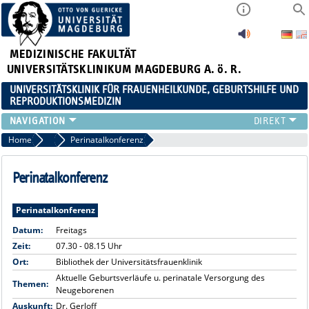
MEDIZINISCHE FAKULTÄT
UNIVERSITÄTSKLINIKUM MAGDEBURG A. ö. R.
UNIVERSITÄTSKLINIK FÜR FRAUENHEILKUNDE, GEBURTSHILFE UND
REPRODUKTIONSMEDIZIN
KLINIK
Home
Fortbildungen
Perinatalkonferenz
SPRECHSTUNDEN
TEAM
Perinatalkonferenz
LEHRE
FORSCHUNGSSCHWERPUNKTE
Perinatalkonferenz
FORTBILDUNGEN
Datum:
Freitags
NEWS
Zeit:
07.30 - 08.15 Uhr
Ort:
Bibliothek der Universitätsfrauenklinik
Aktuelle Geburtsverläufe u. perinatale Versorgung des
Themen:
Neugeborenen
Auskunft:
Dr. Gerloff